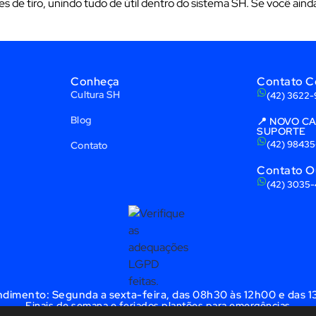
de tiro, unindo tudo de útil dentro do sistema SH. Se você ainda
Conheça
Contato C
Cultura SH
(42) 3622
Blog
📍 NOVO C
SUPORTE
(42) 9843
Contato
Contato O
(42) 3035
ndimento: Segunda a sexta-feira, das 08h30 às 12h00 e das 
Finais de semana e feriados plantões para emergências