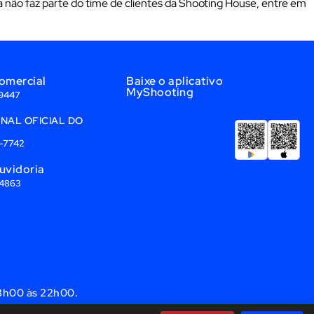
 não faz parte do time de clientes da Shooting House, entre em
omercial
Baixe o aplicativo
MyShooting
-9447
ANAL OFICIAL DO
5-7742
uvidoria
-4863
13h00 às 22h00.