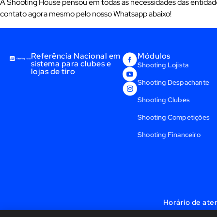
A Shooting House pensou em todas as necessidades das entidades 
contato agora mesmo pelo nosso Whatsapp abaixo!
Referência Nacional em
Módulos
sistema para clubes e
Shooting Lojista
lojas de tiro
Shooting Despachante
Shooting Clubes
Shooting Competições
Shooting Financeiro
Horário de ate