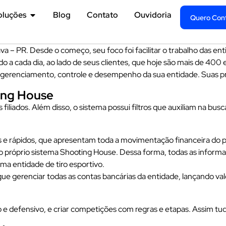
oluções
Blog
Contato
Ouvidoria
Quero Cont
 – PR. Desde o começo, seu foco foi facilitar o trabalho das ent
a cada dia, ao lado de seus clientes, que hoje são mais de 400 e
 gerenciamento, controle e desempenho da sua entidade. Suas pri
ing House
iados. Além disso, o sistema possui filtros que auxiliam na busca,
s e rápidos, que apresentam toda a movimentação financeira do per
o próprio sistema Shooting House. Dessa forma, todas as informaç
a entidade de tiro esportivo.
e gerenciar todas as contas bancárias da entidade, lançando valo
co e defensivo, e criar competições com regras e etapas. Assim t