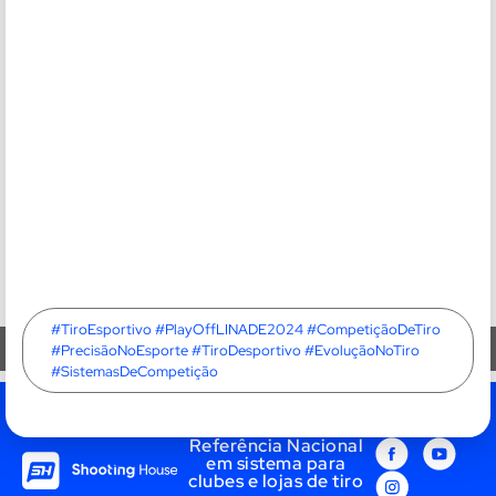
TAGS:
#TiroEsportivo #PlayOffLINADE2024 #CompetiçãoDeTiro
#PrecisãoNoEsporte #TiroDesportivo #EvoluçãoNoTiro
#SistemasDeCompetição
Referência Nacional
em sistema para
clubes e lojas de tiro