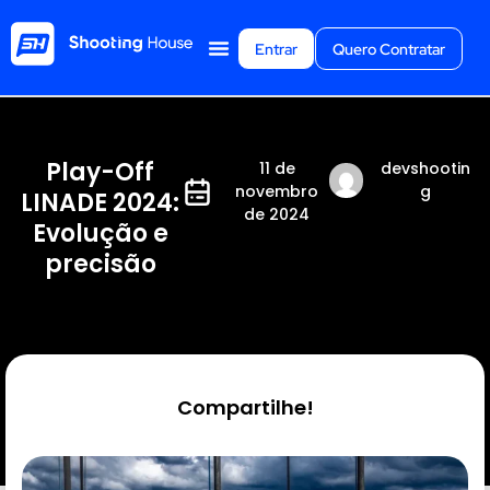
Entrar
Quero Contratar
Play-Off
11 de
devshootin
novembro
g
LINADE 2024:
de 2024
Evolução e
precisão
Compartilhe!