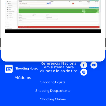
TAGS:
Referência Nacional
em sistema para
clubes e lojas de tiro
Módulos
Shooting Lojista
Shooting Despachante
Shooting Clubes